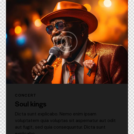
CONCERT
Soul kings
Dicta sunt explicabo. Nemo enim ipsam
voluptatem quia voluptas sit aspernatur aut odit
aut fugit, sed quia consequuntur. Dicta sunt
explicabo.