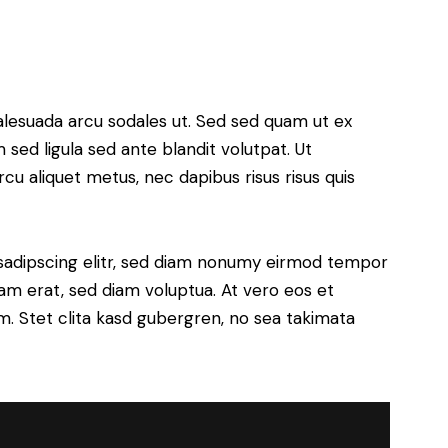
alesuada arcu sodales ut. Sed sed quam ut ex
ed ligula sed ante blandit volutpat. Ut
rcu aliquet metus, nec dapibus risus risus quis
sadipscing elitr, sed diam nonumy eirmod tempor
yam erat, sed diam voluptua. At vero eos et
. Stet clita kasd gubergren, no sea takimata