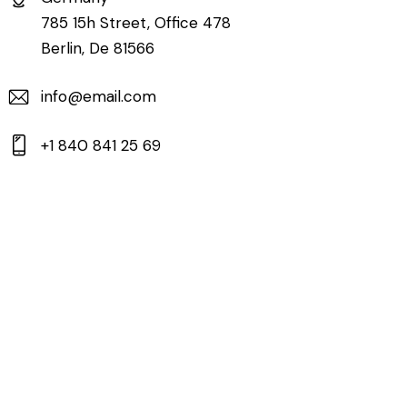
785 15h Street, Office 478
Berlin, De 81566
info@email.com
+1 840 841 25 69