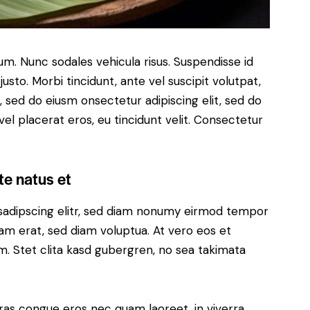
lum. Nunc sodales vehicula risus. Suspendisse id
justo. Morbi tincidunt, ante vel suscipit volutpat,
, sed do eiusm onsectetur adipiscing elit, sed do
el placerat eros, eu tincidunt velit. Consectetur
te natus et
sadipscing elitr, sed diam nonumy eirmod tempor
yam erat, sed diam voluptua. At vero eos et
. Stet clita kasd gubergren, no sea takimata
ras congue eros nec quam laoreet, in viverra