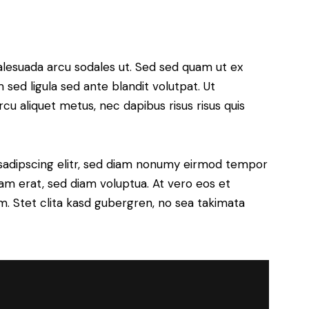
alesuada arcu sodales ut. Sed sed quam ut ex
ed ligula sed ante blandit volutpat. Ut
rcu aliquet metus, nec dapibus risus risus quis
sadipscing elitr, sed diam nonumy eirmod tempor
yam erat, sed diam voluptua. At vero eos et
. Stet clita kasd gubergren, no sea takimata