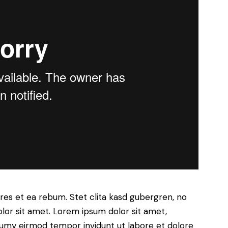
res et ea rebum. Stet clita kasd gubergren, no
lor sit amet. Lorem ipsum dolor sit amet,
numy eirmod tempor invidunt ut labore et dolore