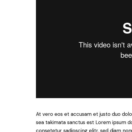
At vero eos et accusam et justo duo dolo
sea takimata sanctus est Lorem ipsum do
consetetur sadipscing elitr, sed diam no