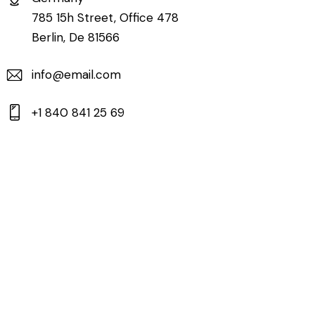
785 15h Street, Office 478
Berlin, De 81566
info@email.com
+1 840 841 25 69