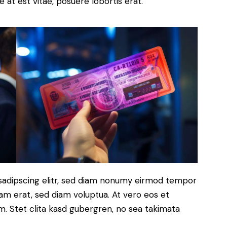
 at est vitae, posuere lobortis erat.
sadipscing elitr, sed diam nonumy eirmod tempor
yam erat, sed diam voluptua. At vero eos et
. Stet clita kasd gubergren, no sea takimata