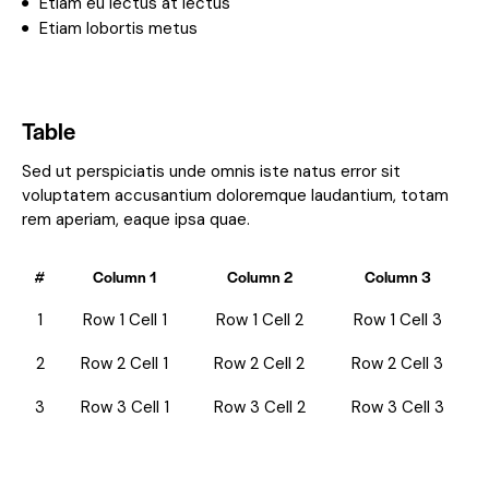
Etiam eu lectus at lectus
Etiam lobortis metus
Table
Sed ut perspiciatis unde omnis iste natus error sit
voluptatem accusantium doloremque laudantium, totam
rem aperiam, eaque ipsa quae.
#
Column 1
Column 2
Column 3
1
Row 1 Cell 1
Row 1 Cell 2
Row 1 Cell 3
2
Row 2 Cell 1
Row 2 Cell 2
Row 2 Cell 3
3
Row 3 Cell 1
Row 3 Cell 2
Row 3 Cell 3